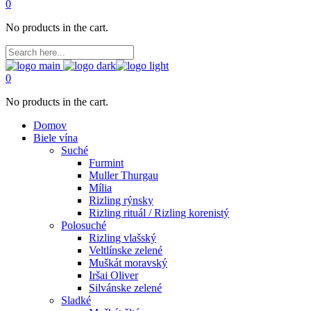
0
No products in the cart.
0
No products in the cart.
Domov
Biele vína
Suché
Furmint
Muller Thurgau
Mília
Rizling rýnsky
Rizling rituál / Rizling korenistý
Polosuché
Rizling vlašský
Veltlínske zelené
Muškát moravský
Iršai Oliver
Silvánske zelené
Sladké