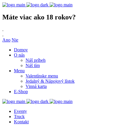
Máte viac ako 18 rokov?
.
.
Ano
Nie
Domov
O nás
Náš príbeh
Náš tím
Menu
Valentínske menu
Jedalný & Nápojový lístok
Vinná karta
E-Shop
Eventy
Truck
Kontakt