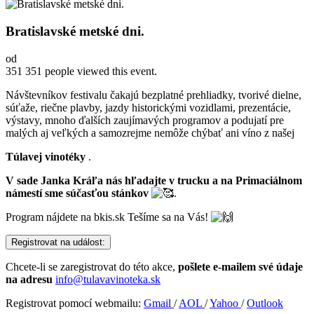
Bratislavské metské dni.
od
351
351 people viewed this event.
Návštevníkov festivalu čakajú bezplatné prehliadky, tvorivé dielne,
súťaže, riečne plavby, jazdy historickými vozidlami, prezentácie,
výstavy, mnoho ďalších zaujímavých programov a podujatí pre
malých aj veľkých a samozrejme nemôže chýbať ani víno z našej
Túlavej vinotéky
.
V sade Janka Kráľa nás hľadajte v trucku a na Primaciálnom
námestí sme súčasťou stánkov
.
Program nájdete na bkis.sk Tešíme sa na Vás!
Registrovat na událost:
Chcete-li se zaregistrovat do této akce,
pošlete e-mailem své údaje
na adresu
info@tulavavinoteka.sk
Registrovat pomocí webmailu:
Gmail
/
AOL
/
Yahoo
/
Outlook