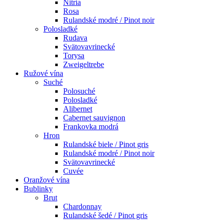
Nitria
Rosa
Rulandské modré / Pinot noir
Polosladké
Rudava
Svätovavrinecké
Torysa
Zweigeltrebe
Ružové vína
Suché
Polosuché
Polosladké
Alibernet
Cabernet sauvignon
Frankovka modrá
Hron
Rulandské biele / Pinot gris
Rulandské modré / Pinot noir
Svätovavrinecké
Cuvée
Oranžové vína
Bublinky
Brut
Chardonnay
Rulandské šedé / Pinot gris