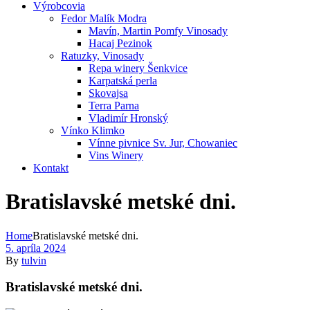
Výrobcovia
Fedor Malík Modra
Mavín, Martin Pomfy Vinosady
Hacaj Pezinok
Ratuzky, Vinosady
Repa winery Šenkvice
Karpatská perla
Skovajsa
Terra Parna
Vladimír Hronský
Vínko Klimko
Vínne pivnice Sv. Jur, Chowaniec
Vins Winery
Kontakt
Bratislavské metské dni.
Home
Bratislavské metské dni.
5. apríla 2024
By
tulvin
Bratislavské metské dni.