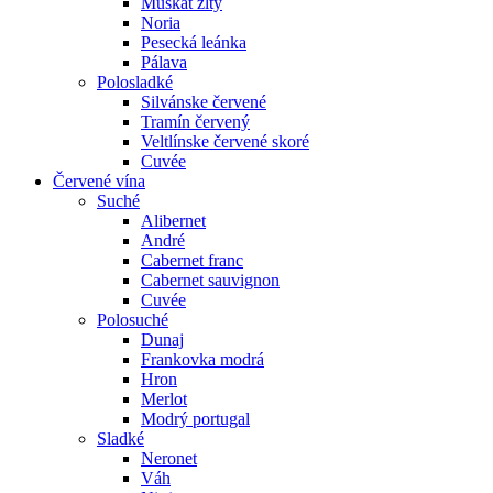
Muškát žltý
Noria
Pesecká leánka
Pálava
Polosladké
Silvánske červené
Tramín červený
Veltlínske červené skoré
Cuvée
Červené vína
Suché
Alibernet
André
Cabernet franc
Cabernet sauvignon
Cuvée
Polosuché
Dunaj
Frankovka modrá
Hron
Merlot
Modrý portugal
Sladké
Neronet
Váh