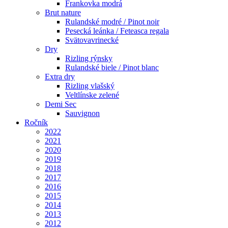
Frankovka modrá
Brut nature
Rulandské modré / Pinot noir
Pesecká leánka / Feteasca regala
Svätovavrinecké
Dry
Rizling rýnsky
Rulandské biele / Pinot blanc
Extra dry
Rizling vlašský
Veltlínske zelené
Demi Sec
Sauvignon
Ročník
2022
2021
2020
2019
2018
2017
2016
2015
2014
2013
2012