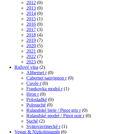
2012
(0)
2013
(0)
2014
(0)
2015
(1)
2016
(0)
2017
(3)
2018
(4)
2019
(7)
2020
(5)
2021
(8)
2022
(7)
2023
(9)
Ružové vína
(2)
Alibernet r
(0)
Cabernet sauvignon r
(0)
Cuvée r
(0)
Frankovka modrá r
(1)
Hron r
(0)
Polosladké
(0)
Polosuché
(0)
Rulandské biele / Pinot gris r
(0)
Rulandské modré / Pinot noir r
(0)
Suché
(2)
Svätovavrinecké r
(1)
Vegan & Nizkohistamín
(6)