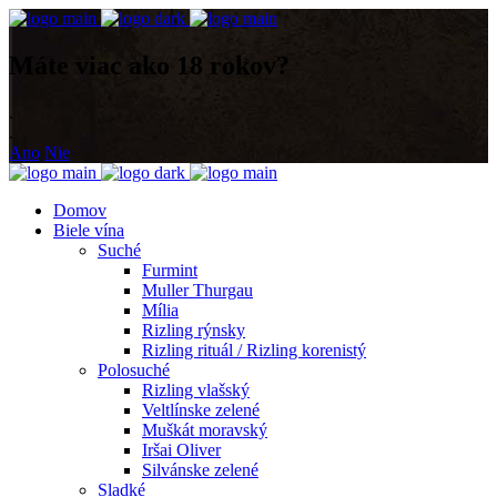
Máte viac ako 18 rokov?
.
.
Ano
Nie
Domov
Biele vína
Suché
Furmint
Muller Thurgau
Mília
Rizling rýnsky
Rizling rituál / Rizling korenistý
Polosuché
Rizling vlašský
Veltlínske zelené
Muškát moravský
Iršai Oliver
Silvánske zelené
Sladké