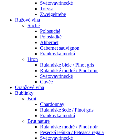
Svätovavrinecké
Torysa
Zweigeltrebe
Ružové vína
Suché
Polosuché
Polosladké
Alibernet
Cabernet sauvignon
Frankovka modrá
Hron
Rulandské biele / Pinot gris
Rulandské modré / Pinot noir
Svätovavrinecké
Cuvée
Oranžové vína
Bublinky
Brut
Chardonnay
Rulandské šedé / Pinot gris
Frankovka modrá
Brut nature
Rulandské modré / Pinot noir
Pesecká leánka / Feteasca regala
Svätovavrinecké