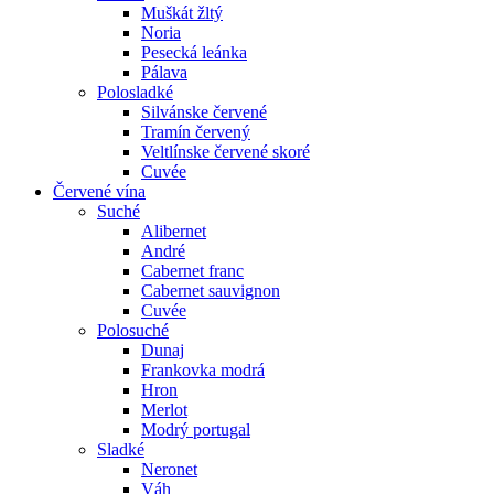
Muškát žltý
Noria
Pesecká leánka
Pálava
Polosladké
Silvánske červené
Tramín červený
Veltlínske červené skoré
Cuvée
Červené vína
Suché
Alibernet
André
Cabernet franc
Cabernet sauvignon
Cuvée
Polosuché
Dunaj
Frankovka modrá
Hron
Merlot
Modrý portugal
Sladké
Neronet
Váh