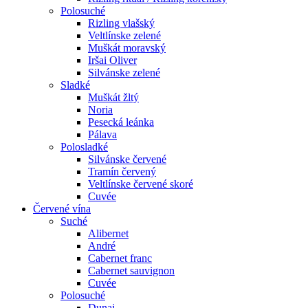
Polosuché
Rizling vlašský
Veltlínske zelené
Muškát moravský
Iršai Oliver
Silvánske zelené
Sladké
Muškát žltý
Noria
Pesecká leánka
Pálava
Polosladké
Silvánske červené
Tramín červený
Veltlínske červené skoré
Cuvée
Červené vína
Suché
Alibernet
André
Cabernet franc
Cabernet sauvignon
Cuvée
Polosuché
Dunaj