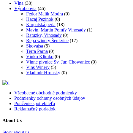
Vína
(38)
Výrobcovia
(46)
Fedor Malík Modra
(0)
Hacaj Pezinok
(0)
Karpatská perla
(18)
Mavín, Martin Pomfy Vinosady
(1)
Ratuzky, Vinosady
(0)
Repa winery Šenkvice
(17)
Skovajsa
(5)
Terra Parna
(0)
Vínko Klimko
(0)
Vínne pivnice Sv. Jur, Chowaniec
(0)
Vins Winery
(5)
Vladimír Hronský
(0)
Všeobecné obchodné podmienky
Podmienky ochrany osobných údajov
Poučenie spotrebiteľa
Reklamačný poriadok
About Us
Story about us