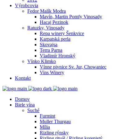
Výrobcovia
Fedor Malík Modra
Mavín, Martin Pomfy Vinosady
Hacaj Pezinok
Ratuzky, Vinosady
Repa winery Šenkvice
Karpatská perla
Skovajsa
Terra Parna
Vladimír Hronský
Vínko Klimko
Vínne pivnice Sv. Jur, Chowaniec
Vins Winery
Kontakt
Domov
Biele vína
Suché
Furmint
Muller Thurgau
Mília
Rizling rýnsky
Rizling rituál / Rizling korenistý