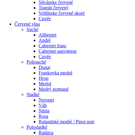
Silvánske červené
Tramín červený
Veltlínske červené skoré
Cuvée
Červené vína
Suché
Alibernet
André
Cabernet franc
Cabernet sauvignon
Cuvée
Polosuché
Dunaj
Frankovka modrá
Hron
Merlot
Modrý portugal
Sladké
Neronet
Váh
Nitria
Rosa
Rulandské modré / Pinot noir
Polosladké
Rudava