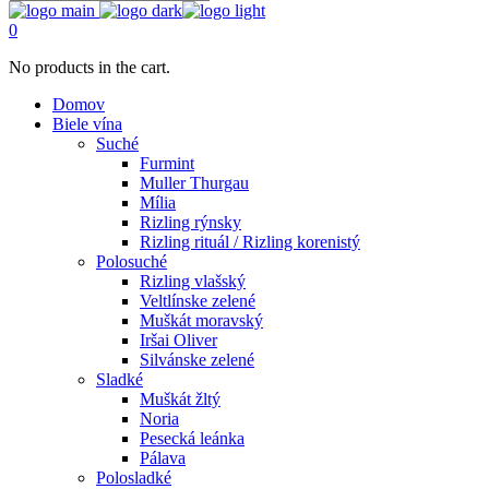
0
No products in the cart.
Domov
Biele vína
Suché
Furmint
Muller Thurgau
Mília
Rizling rýnsky
Rizling rituál / Rizling korenistý
Polosuché
Rizling vlašský
Veltlínske zelené
Muškát moravský
Iršai Oliver
Silvánske zelené
Sladké
Muškát žltý
Noria
Pesecká leánka
Pálava
Polosladké