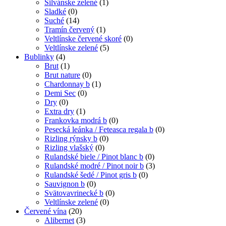
Silvánske zelené
(1)
Sladké
(0)
Suché
(14)
Tramín červený
(1)
Veltlínske červené skoré
(0)
Veltlínske zelené
(5)
Bublinky
(4)
Brut
(1)
Brut nature
(0)
Chardonnay b
(1)
Demi Sec
(0)
Dry
(0)
Extra dry
(1)
Frankovka modrá b
(0)
Pesecká leánka / Feteasca regala b
(0)
Rizling rýnsky b
(0)
Rizling vlašský
(0)
Rulandské biele / Pinot blanc b
(0)
Rulandské modré / Pinot noir b
(3)
Rulandské šedé / Pinot gris b
(0)
Sauvignon b
(0)
Svätovavrinecké b
(0)
Veltlínske zelené
(0)
Červené vína
(20)
Alibernet
(3)