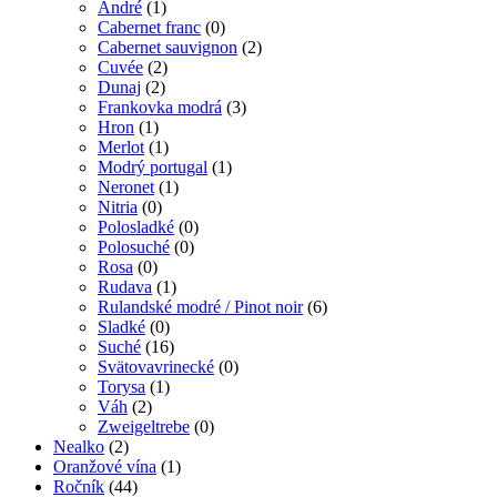
André
(1)
Cabernet franc
(0)
Cabernet sauvignon
(2)
Cuvée
(2)
Dunaj
(2)
Frankovka modrá
(3)
Hron
(1)
Merlot
(1)
Modrý portugal
(1)
Neronet
(1)
Nitria
(0)
Polosladké
(0)
Polosuché
(0)
Rosa
(0)
Rudava
(1)
Rulandské modré / Pinot noir
(6)
Sladké
(0)
Suché
(16)
Svätovavrinecké
(0)
Torysa
(1)
Váh
(2)
Zweigeltrebe
(0)
Nealko
(2)
Oranžové vína
(1)
Ročník
(44)