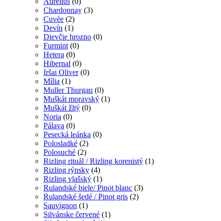
Aurélius
(0)
Chardonnay
(3)
Cuvée
(2)
Devín
(1)
Dievčie hrozno
(0)
Furmint
(0)
Hetera
(0)
Hibernal
(0)
Iršai Oliver
(0)
Mília
(1)
Muller Thurgau
(0)
Muškát moravský
(1)
Muškát žltý
(0)
Noria
(0)
Pálava
(0)
Pesecká leánka
(0)
Polosladké
(2)
Polosuché
(2)
Rizling rituál / Rizling korenistý
(1)
Rizling rýnsky
(4)
Rizling vlašský
(1)
Rulandské biele/ Pinot blanc
(3)
Rulandské šedé / Pinot gris
(2)
Sauvignon
(1)
Silvánske červené
(1)