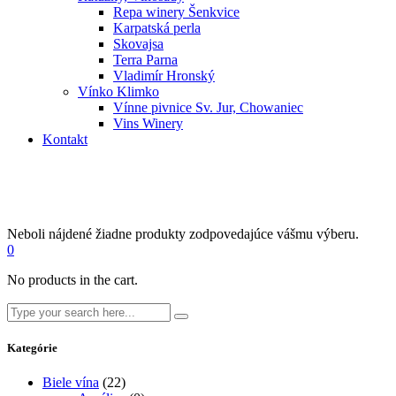
Repa winery Šenkvice
Karpatská perla
Skovajsa
Terra Parna
Vladimír Hronský
Vínko Klimko
Vínne pivnice Sv. Jur, Chowaniec
Vins Winery
Kontakt
Neboli nájdené žiadne produkty zodpovedajúce vášmu výberu.
0
No products in the cart.
Search
for:
Kategórie
Biele vína
(22)