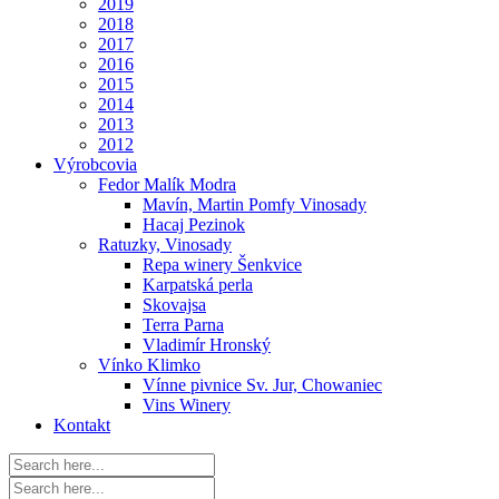
2019
2018
2017
2016
2015
2014
2013
2012
Výrobcovia
Fedor Malík Modra
Mavín, Martin Pomfy Vinosady
Hacaj Pezinok
Ratuzky, Vinosady
Repa winery Šenkvice
Karpatská perla
Skovajsa
Terra Parna
Vladimír Hronský
Vínko Klimko
Vínne pivnice Sv. Jur, Chowaniec
Vins Winery
Kontakt