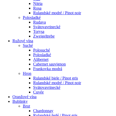
Nitria
Rosa
Rulandské modré / Pinot noir
Polosladké
Rudava
Svätovavrinecké
Torysa
Zweigeltrebe
Ružové vína
Suché
Polosuché
Polosladké
Alibernet
Cabernet sauvignon
Frankovka modrá
Hron
Rulandské biele / Pinot gris
Rulandské modré / Pinot noir
Svätovavrinecké
Cuvée
Oranžové vína
Bublinky
Brut
Chardonnay
Rulandské šedé / Pinot gris