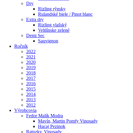
Dry
Rizling rýnsky
Rulandské biele / Pinot blanc
Extra dry
Rizling vlašský
Veltlínske zelené
Demi Sec
Sauvignon
Ročník
2022
2021
2020
2019
2018
2017
2016
2015
2014
2013
2012
Výrobcovia
Fedor Malík Modra
Mavín, Martin Pomfy Vinosady
Hacaj Pezinok
Ratuzky, Vinosady