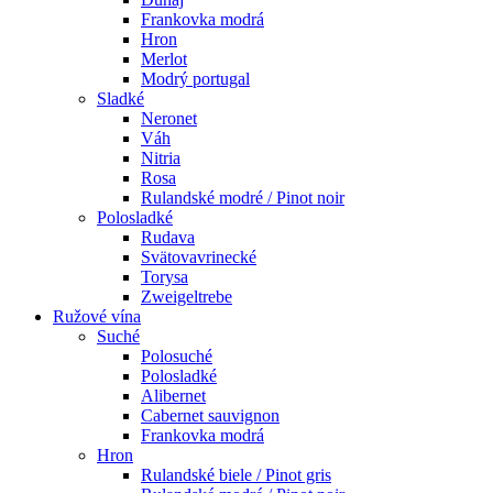
Frankovka modrá
Hron
Merlot
Modrý portugal
Sladké
Neronet
Váh
Nitria
Rosa
Rulandské modré / Pinot noir
Polosladké
Rudava
Svätovavrinecké
Torysa
Zweigeltrebe
Ružové vína
Suché
Polosuché
Polosladké
Alibernet
Cabernet sauvignon
Frankovka modrá
Hron
Rulandské biele / Pinot gris