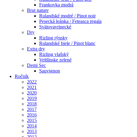
Frankovka modrá
Brut nature
Rulandské modré / Pinot noir
Pesecká leánka / Feteasca regala
Svätovavrinecké
Dry
Rizling rýnsky
Rulandské biele / Pinot blanc
Extra dry
Rizling vlašský
Veltlínske zelené
Demi Sec
Sauvignon
Ročník
2022
2021
2020
2019
2018
2017
2016
2015
2014
2013
2012