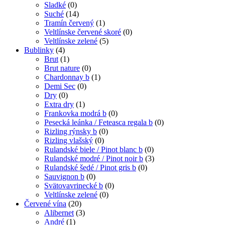
Sladké
(0)
Suché
(14)
Tramín červený
(1)
Veltlínske červené skoré
(0)
Veltlínske zelené
(5)
Bublinky
(4)
Brut
(1)
Brut nature
(0)
Chardonnay b
(1)
Demi Sec
(0)
Dry
(0)
Extra dry
(1)
Frankovka modrá b
(0)
Pesecká leánka / Feteasca regala b
(0)
Rizling rýnsky b
(0)
Rizling vlašský
(0)
Rulandské biele / Pinot blanc b
(0)
Rulandské modré / Pinot noir b
(3)
Rulandské šedé / Pinot gris b
(0)
Sauvignon b
(0)
Svätovavrinecké b
(0)
Veltlínske zelené
(0)
Červené vína
(20)
Alibernet
(3)
André
(1)