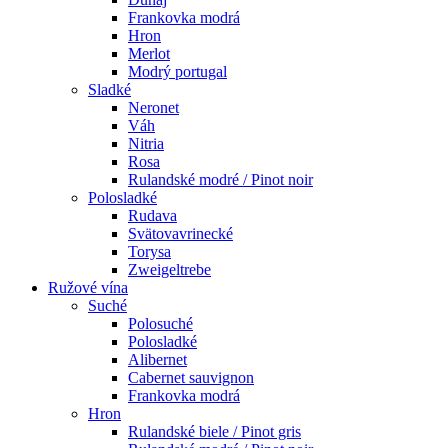
Frankovka modrá
Hron
Merlot
Modrý portugal
Sladké
Neronet
Váh
Nitria
Rosa
Rulandské modré / Pinot noir
Polosladké
Rudava
Svätovavrinecké
Torysa
Zweigeltrebe
Ružové vína
Suché
Polosuché
Polosladké
Alibernet
Cabernet sauvignon
Frankovka modrá
Hron
Rulandské biele / Pinot gris