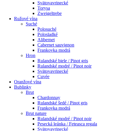
Svätovavrinecké
Torysa
Zweigeltrebe
Ružové vína
Suché
Polosuché
Polosladké
Alibernet
Cabernet sauvignon
Frankovka modrá
Hron
Rulandské biele / Pinot gris
Rulandské modré / Pinot noir
Svätovavrinecké
Cuvée
Oranžové vína
Bublinky
Brut
Chardonnay
Rulandské šedé / Pinot gris
Frankovka modrá
Brut nature
Rulandské modré / Pinot noir
Pesecká leánka / Feteasca regala
Svätovavrinecké