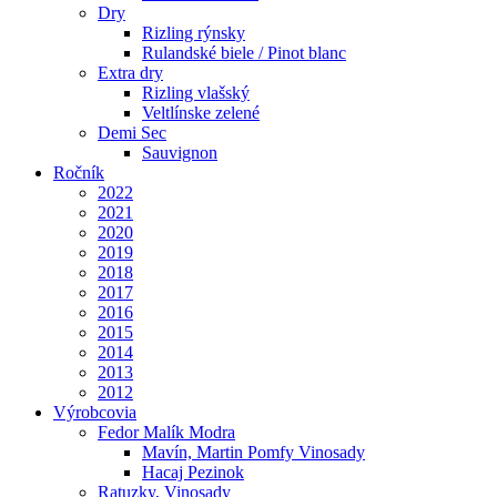
Dry
Rizling rýnsky
Rulandské biele / Pinot blanc
Extra dry
Rizling vlašský
Veltlínske zelené
Demi Sec
Sauvignon
Ročník
2022
2021
2020
2019
2018
2017
2016
2015
2014
2013
2012
Výrobcovia
Fedor Malík Modra
Mavín, Martin Pomfy Vinosady
Hacaj Pezinok
Ratuzky, Vinosady