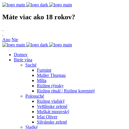
Máte viac ako 18 rokov?
.
.
Ano
Nie
Domov
Biele vína
Suché
Furmint
Muller Thurgau
Mília
Rizling rýnsky
Rizling rituál / Rizling korenistý
Polosuché
Rizling vlašský
Veltlínske zelené
Muškát moravský
Iršai Oliver
Silvánske zelené
Sladké