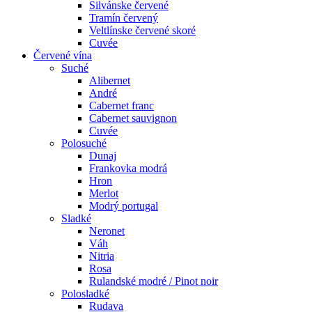
Silvánske červené
Tramín červený
Veltlínske červené skoré
Cuvée
Červené vína
Suché
Alibernet
André
Cabernet franc
Cabernet sauvignon
Cuvée
Polosuché
Dunaj
Frankovka modrá
Hron
Merlot
Modrý portugal
Sladké
Neronet
Váh
Nitria
Rosa
Rulandské modré / Pinot noir
Polosladké
Rudava