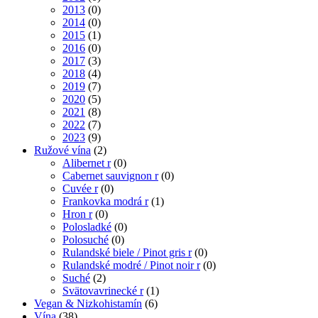
2013
(0)
2014
(0)
2015
(1)
2016
(0)
2017
(3)
2018
(4)
2019
(7)
2020
(5)
2021
(8)
2022
(7)
2023
(9)
Ružové vína
(2)
Alibernet r
(0)
Cabernet sauvignon r
(0)
Cuvée r
(0)
Frankovka modrá r
(1)
Hron r
(0)
Polosladké
(0)
Polosuché
(0)
Rulandské biele / Pinot gris r
(0)
Rulandské modré / Pinot noir r
(0)
Suché
(2)
Svätovavrinecké r
(1)
Vegan & Nizkohistamín
(6)
Vína
(38)