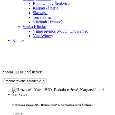
Repa winery Šenkvice
Karpatská perla
Skovajsa
Terra Parna
Vladimír Hronský
Vínko Klimko
Vínne pivnice Sv. Jur, Chowaniec
Vins Winery
Kontakt
Zobrazujú sa 2 výsledky
Hroznová šťava, BIO, Bobulo ružové, Karpatská perla Šenkvice
4,90
€