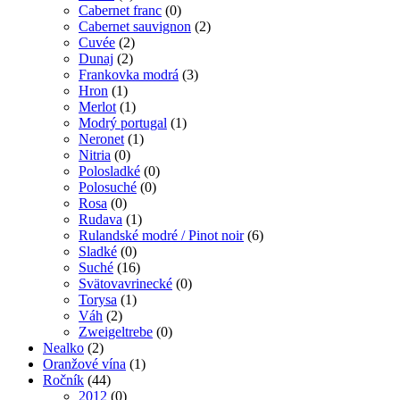
Cabernet franc
(0)
Cabernet sauvignon
(2)
Cuvée
(2)
Dunaj
(2)
Frankovka modrá
(3)
Hron
(1)
Merlot
(1)
Modrý portugal
(1)
Neronet
(1)
Nitria
(0)
Polosladké
(0)
Polosuché
(0)
Rosa
(0)
Rudava
(1)
Rulandské modré / Pinot noir
(6)
Sladké
(0)
Suché
(16)
Svätovavrinecké
(0)
Torysa
(1)
Váh
(2)
Zweigeltrebe
(0)
Nealko
(2)
Oranžové vína
(1)
Ročník
(44)
2012
(0)