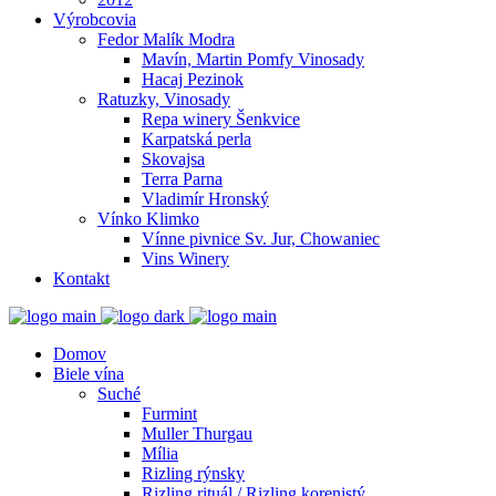
Výrobcovia
Fedor Malík Modra
Mavín, Martin Pomfy Vinosady
Hacaj Pezinok
Ratuzky, Vinosady
Repa winery Šenkvice
Karpatská perla
Skovajsa
Terra Parna
Vladimír Hronský
Vínko Klimko
Vínne pivnice Sv. Jur, Chowaniec
Vins Winery
Kontakt
Domov
Biele vína
Suché
Furmint
Muller Thurgau
Mília
Rizling rýnsky
Rizling rituál / Rizling korenistý