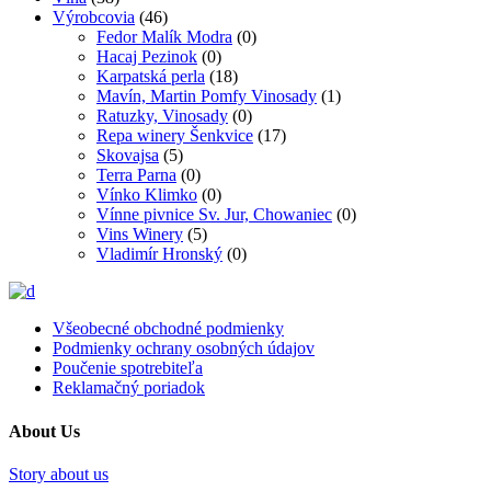
Výrobcovia
(46)
Fedor Malík Modra
(0)
Hacaj Pezinok
(0)
Karpatská perla
(18)
Mavín, Martin Pomfy Vinosady
(1)
Ratuzky, Vinosady
(0)
Repa winery Šenkvice
(17)
Skovajsa
(5)
Terra Parna
(0)
Vínko Klimko
(0)
Vínne pivnice Sv. Jur, Chowaniec
(0)
Vins Winery
(5)
Vladimír Hronský
(0)
Všeobecné obchodné podmienky
Podmienky ochrany osobných údajov
Poučenie spotrebiteľa
Reklamačný poriadok
About Us
Story about us