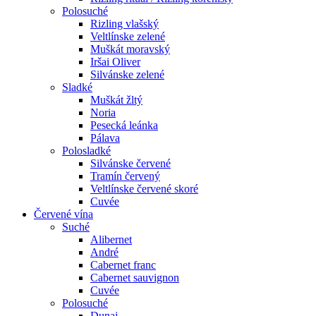
Polosuché
Rizling vlašský
Veltlínske zelené
Muškát moravský
Iršai Oliver
Silvánske zelené
Sladké
Muškát žltý
Noria
Pesecká leánka
Pálava
Polosladké
Silvánske červené
Tramín červený
Veltlínske červené skoré
Cuvée
Červené vína
Suché
Alibernet
André
Cabernet franc
Cabernet sauvignon
Cuvée
Polosuché
Dunaj