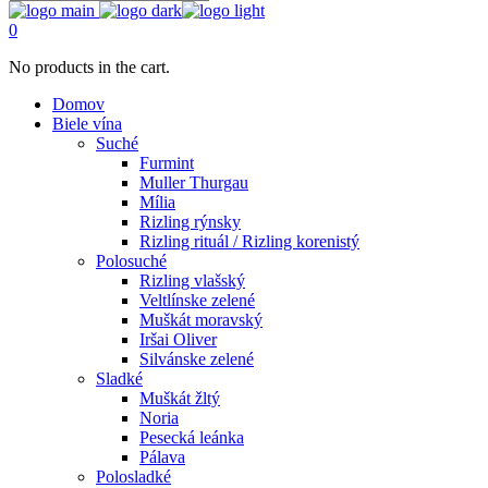
0
No products in the cart.
Domov
Biele vína
Suché
Furmint
Muller Thurgau
Mília
Rizling rýnsky
Rizling rituál / Rizling korenistý
Polosuché
Rizling vlašský
Veltlínske zelené
Muškát moravský
Iršai Oliver
Silvánske zelené
Sladké
Muškát žltý
Noria
Pesecká leánka
Pálava
Polosladké