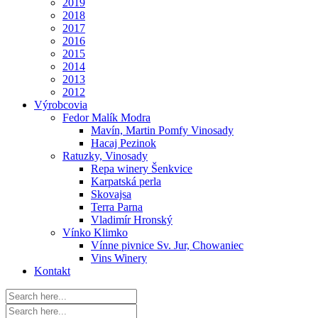
2019
2018
2017
2016
2015
2014
2013
2012
Výrobcovia
Fedor Malík Modra
Mavín, Martin Pomfy Vinosady
Hacaj Pezinok
Ratuzky, Vinosady
Repa winery Šenkvice
Karpatská perla
Skovajsa
Terra Parna
Vladimír Hronský
Vínko Klimko
Vínne pivnice Sv. Jur, Chowaniec
Vins Winery
Kontakt