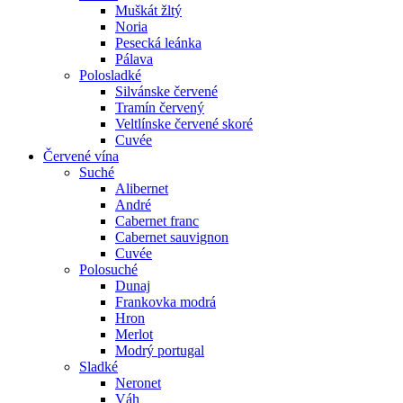
Muškát žltý
Noria
Pesecká leánka
Pálava
Polosladké
Silvánske červené
Tramín červený
Veltlínske červené skoré
Cuvée
Červené vína
Suché
Alibernet
André
Cabernet franc
Cabernet sauvignon
Cuvée
Polosuché
Dunaj
Frankovka modrá
Hron
Merlot
Modrý portugal
Sladké
Neronet
Váh