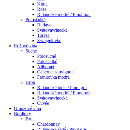
Nitria
Rosa
Rulandské modré / Pinot noir
Polosladké
Rudava
Svätovavrinecké
Torysa
Zweigeltrebe
Ružové vína
Suché
Polosuché
Polosladké
Alibernet
Cabernet sauvignon
Frankovka modrá
Hron
Rulandské biele / Pinot gris
Rulandské modré / Pinot noir
Svätovavrinecké
Cuvée
Oranžové vína
Bublinky
Brut
Chardonnay
Rulandské šedé / Pinot gris