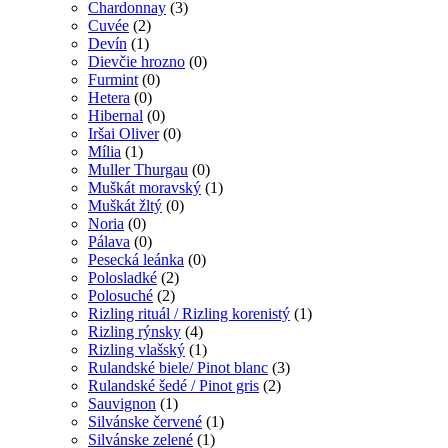
Chardonnay
(3)
Cuvée
(2)
Devín
(1)
Dievčie hrozno
(0)
Furmint
(0)
Hetera
(0)
Hibernal
(0)
Iršai Oliver
(0)
Mília
(1)
Muller Thurgau
(0)
Muškát moravský
(1)
Muškát žltý
(0)
Noria
(0)
Pálava
(0)
Pesecká leánka
(0)
Polosladké
(2)
Polosuché
(2)
Rizling rituál / Rizling korenistý
(1)
Rizling rýnsky
(4)
Rizling vlašský
(1)
Rulandské biele/ Pinot blanc
(3)
Rulandské šedé / Pinot gris
(2)
Sauvignon
(1)
Silvánske červené
(1)
Silvánske zelené
(1)