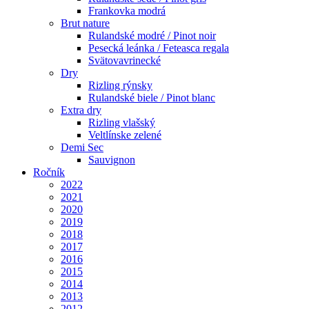
Frankovka modrá
Brut nature
Rulandské modré / Pinot noir
Pesecká leánka / Feteasca regala
Svätovavrinecké
Dry
Rizling rýnsky
Rulandské biele / Pinot blanc
Extra dry
Rizling vlašský
Veltlínske zelené
Demi Sec
Sauvignon
Ročník
2022
2021
2020
2019
2018
2017
2016
2015
2014
2013
2012