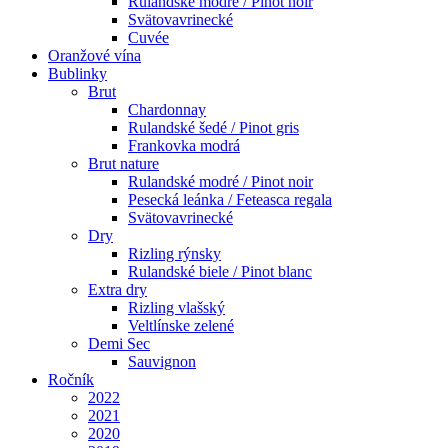
Rulandské modré / Pinot noir
Svätovavrinecké
Cuvée
Oranžové vína
Bublinky
Brut
Chardonnay
Rulandské šedé / Pinot gris
Frankovka modrá
Brut nature
Rulandské modré / Pinot noir
Pesecká leánka / Feteasca regala
Svätovavrinecké
Dry
Rizling rýnsky
Rulandské biele / Pinot blanc
Extra dry
Rizling vlašský
Veltlínske zelené
Demi Sec
Sauvignon
Ročník
2022
2021
2020